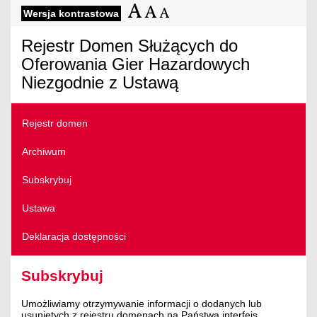
Wersja kontrastowa
Rejestr Domen Służących do
Oferowania Gier Hazardowych
Niezgodnie z Ustawą
Rejestr domen
Archiwum
Subskrybuj
Ustawa
Deklaracja dostępności
Subskrybuj
Umożliwiamy otrzymywanie informacji o dodanych lub
usuniętych z rejestru domenach na Państwa interfejs.